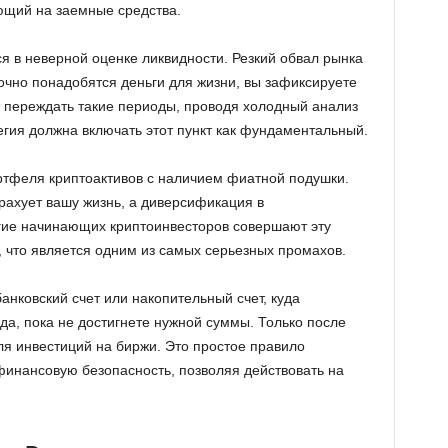
ающий на заемные средства.
я в неверной оценке ликвидности. Резкий обвал рынка
рочно понадобятся деньги для жизни, вы зафиксируете
 переждать такие периоды, проводя холодный анализ
егия должна включать этот пункт как фундаментальный.
ртфеля криптоактивов с наличием фиатной подушки.
рахует вашу жизнь, а диверсификация в
гие начинающих криптоинвесторов совершают эту
, что является одним из самых серьезных промахов.
анковский счет или накопительный счет, куда
а, пока не достигнете нужной суммы. Только после
ля инвестиций на биржи. Это простое правило
инансовую безопасность, позволяя действовать на