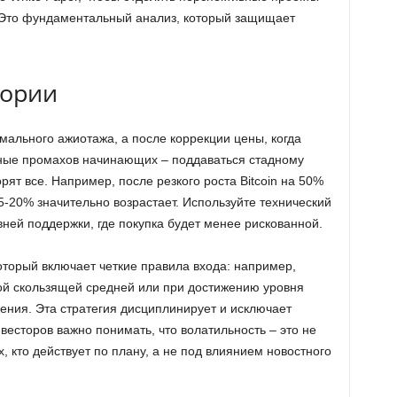
. Это фундаментальный анализ, который защищает
фории
мального ажиотажа, а после коррекции цены, когда
вные промахов начинающих – поддаваться стадному
орят все. Например, после резкого роста Bitcoin на 50%
5-20% значительно возрастает. Используйте технический
ней поддержки, где покупка будет менее рискованной.
торый включает четкие правила входа: например,
ной скользящей средней или при достижению уровня
ния. Эта стратегия дисциплинирует и исключает
есторов важно понимать, что волатильность – это не
х, кто действует по плану, а не под влиянием новостного