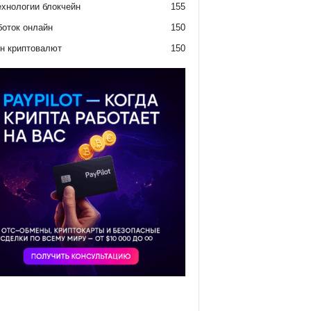
ехнологии блокчейн
155
боток онлайн
150
н криптовалют
150