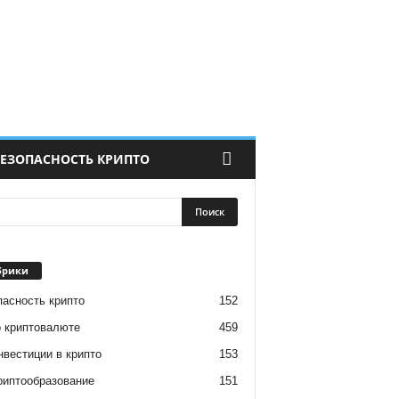
ЕЗОПАСНОСТЬ КРИПТО
брики
пасность крипто
152
о криптовалюте
459
нвестиции в крипто
153
риптообразование
151