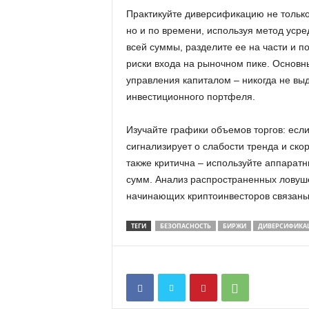
Практикуйте диверсификацию не только 
но и по времени, используя метод уср
всей суммы, разделите ее на части и п
риски входа на рыночном пике. Основн
управления капиталом – никогда не вы
инвестиционного портфеля.
Изучайте графики объемов торгов: если
сигнализирует о слабости тренда и ско
также критична – используйте аппарат
сумм. Анализ распространенных ловуше
начинающих криптоинвесторов связаны 
ТЕГИ
БЕЗОПАСНОСТЬ
БИРЖИ
ДИВЕРСИФИКА