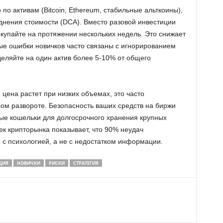
по активам (Bitcoin, Ethereum, стабильные альткоины),
еднения стоимости (DCA). Вместо разовой инвестиции
окупайте на протяжении нескольких недель. Это снижает
ые ошибки новичков часто связаны с игнорированием
деляйте на один актив более 5-10% от общего
 цена растет при низких объемах, это часто
ром развороте. Безопасность ваших средств на биржи
ные кошельки для долгосрочного хранения крупных
к крипторынка показывает, что 90% неудач
с психологией, а не с недостатком информации.
ЦИЯ
НОВИЧКИ
РИСКИ
СТРАТЕГИЯ