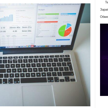
Т
Зара
Обме