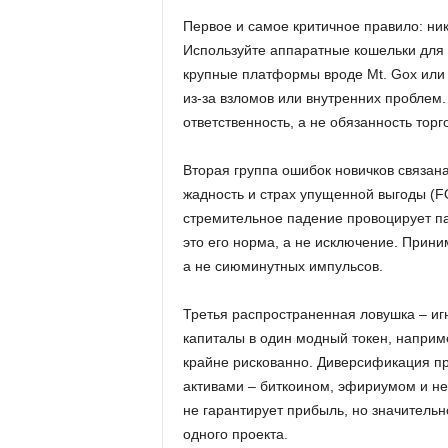
Первое и самое критичное правило: ник
Используйте аппаратные кошельки для 
крупные платформы вроде Mt. Gox или
из-за взломов или внутренних проблем.
ответственность, а не обязанность тор
Вторая группа ошибок новичков связана
жадность и страх упущенной выгоды (FO
стремительное падение провоцирует па
это его норма, а не исключение. Прин
а не сиюминутных импульсов.
Третья распространенная ловушка – иг
капиталы в один модный токен, наприме
крайне рискованно. Диверсификация п
активами – биткоином, эфириумом и н
не гарантирует прибыль, но значительн
одного проекта.