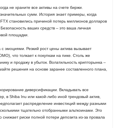
огда не храните все активы на счете биржи.
значительных сумм. История знает примеры, когда
 FTX становились причиной потерь миллионов долларов
 Безопасность ваших средств – это ваша личная
говой площадки.
 с эмоциями. Резкий рост цены актива вызывает
MO), что толкает к покупкам на пике. Столь же
нику и продажу в убыток. Волатильность крипторынка –
имайте решения на основе заранее составленного плана,
норирование диверсификации. Вкладывать все
р, в Shiba Inu или какой-либо иной трендовый актив,
редполагает распределение инвестиций между разными
есколькими тщательно отобранными альткоинами. Это
о снижает риски полной потери депозита из-за провала