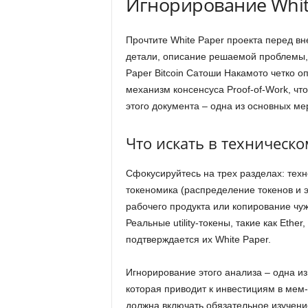
Игнорирование Whit
Прочтите White Paper проекта перед вн
детали, описание решаемой проблемы, 
Paper Bitcoin Сатоши Накамото четко 
механизм консенсуса Proof-of-Work, чт
этого документа – одна из основных ме
Что искать в техническ
Сфокусируйтесь на трех разделах: техн
токеномика (распределение токенов и э
рабочего продукта или копирование чуж
Реальные utility-токены, такие как Eth
подтверждается их White Paper.
Игнорирование этого анализа – одна и
которая приводит к инвестициям в мем
должна включать обязательное изучени