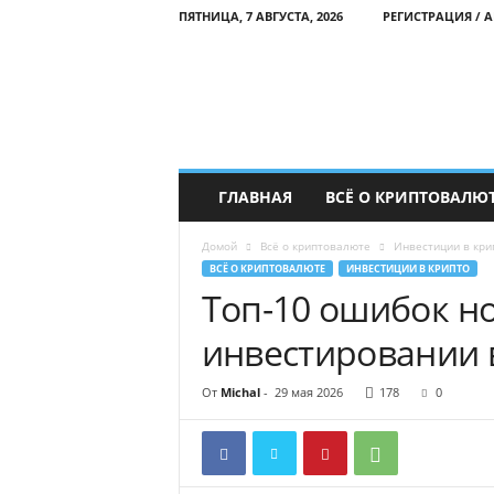
ПЯТНИЦА, 7 АВГУСТА, 2026
РЕГИСТРАЦИЯ / 
l
ГЛАВНАЯ
ВСЁ О КРИПТОВАЛЮ
e
a
Домой
Всё о криптовалюте
Инвестиции в кри
r
ВСЁ О КРИПТОВАЛЮТЕ
ИНВЕСТИЦИИ В КРИПТО
n
Топ-10 ошибок н
c
r
инвестировании 
y
p
t
От
Michal
-
29 мая 2026
178
0
o
.
s
k