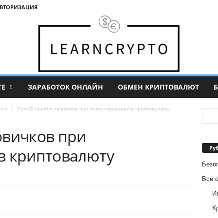
АВТОРИЗАЦИЯ
ТЕ
ЗАРАБОТОК ОНЛАЙН
ОБМЕН КРИПТОВАЛЮТ
Б
пто
Топ-10 ошибок новичков при инвестировании в криптовалюту
овичков при
Ру
в криптовалюту
Безо
Всё 
И
К