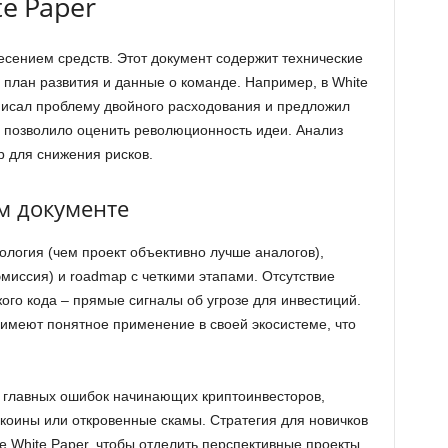
e Paper
есением средств. Этот документ содержит технические
план развития и данные о команде. Например, в White
описал проблему двойного расходования и предложил
о позволило оценить революционность идеи. Анализ
р для снижения рисков.
ом документе
ология (чем проект объективно лучше аналогов),
миссия) и roadmap с четкими этапами. Отсутствие
ого кода – прямые сигналы об угрозе для инвестиций.
er, имеют понятное применение в своей экосистеме, что
з главных ошибок начинающих криптоинвесторов,
-коины или откровенные скамы. Стратегия для новичков
е White Paper, чтобы отделить перспективные проекты