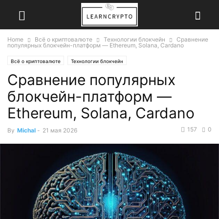
Home
Всё о криптовалюте
Технологии блокчейн
Сравнение
популярных блокчейн-платформ — Ethereum, Solana, Cardano
Всё о криптовалюте
Технологии блокчейн
Сравнение популярных
блокчейн-платформ —
Ethereum, Solana, Cardano
157
0
By
Michal
-
21 мая 2026