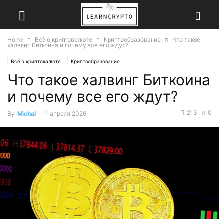
Home
Всё о криптовалюте
Криптообразование
Что такое
халвинг Биткоина и почему все его ждут?
Всё о криптовалюте
Криптообразование
Что такое халвинг Биткоина
и почему все его ждут?
213
0
By
Michal
-
11 апреля 2026