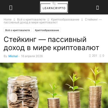
Home
Всё о криптовалюте
Криптообразование
Стейкинг —
пассивный доход в мире криптовалют
Всё о криптовалюте
Криптообразование
Стейкинг — пассивный
доход в мире криптовалют
201
0
By
Michal
-
16 апреля 2026