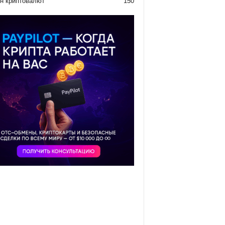
н криптовалют
150