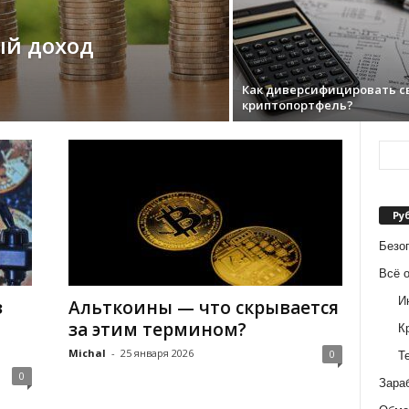
ый доход
Как диверсифицировать с
криптопортфель?
Ру
Безо
Всё 
И
з
Альткоины — что скрывается
за этим термином?
К
Michal
-
25 января 2026
0
Т
0
Зара