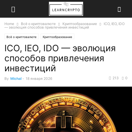
Home
Всё о криптовалюте
Криптообразование
ICO, IEO, IDO
— эволюция способов привлечения инвестиций
Всё о криптовалюте
Криптообразование
ICO, IEO, IDO — эволюция
способов привлечения
инвестиций
213
0
By
Michal
-
18 января 2026