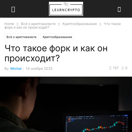
Home
Всё о криптовалюте
Криптообразование
Что такое
форк и как он происходит?
Всё о криптовалюте
Криптообразование
Что такое форк и как он
происходит?
157
0
By
Michal
-
14 ноября 2025